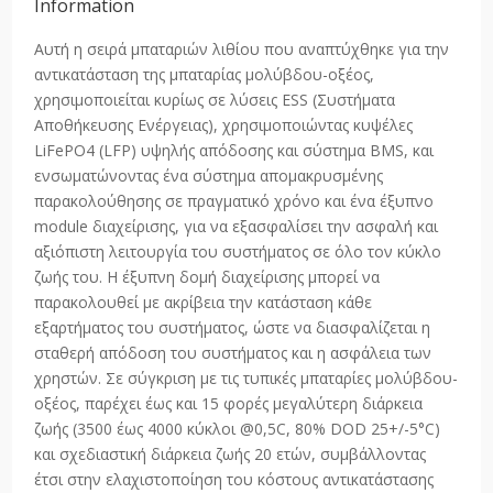
Information
Αυτή η σειρά μπαταριών λιθίου που αναπτύχθηκε για την
αντικατάσταση της μπαταρίας μολύβδου-οξέος,
χρησιμοποιείται κυρίως σε λύσεις ESS (Συστήματα
Αποθήκευσης Ενέργειας), χρησιμοποιώντας κυψέλες
LiFePO4 (LFP) υψηλής απόδοσης και σύστημα BMS, και
ενσωματώνοντας ένα σύστημα απομακρυσμένης
παρακολούθησης σε πραγματικό χρόνο και ένα έξυπνο
module διαχείρισης, για να εξασφαλίσει την ασφαλή και
αξιόπιστη λειτουργία του συστήματος σε όλο τον κύκλο
ζωής του. Η έξυπνη δομή διαχείρισης μπορεί να
παρακολουθεί με ακρίβεια την κατάσταση κάθε
εξαρτήματος του συστήματος, ώστε να διασφαλίζεται η
σταθερή απόδοση του συστήματος και η ασφάλεια των
χρηστών. Σε σύγκριση με τις τυπικές μπαταρίες μολύβδου-
οξέος, παρέχει έως και 15 φορές μεγαλύτερη διάρκεια
ζωής (3500 έως 4000 κύκλοι @0,5C, 80% DOD 25+/-5°C)
και σχεδιαστική διάρκεια ζωής 20 ετών, συμβάλλοντας
έτσι στην ελαχιστοποίηση του κόστους αντικατάστασης