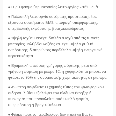
● Ευρύ φάσμα θερμοκρασίας λειτουργίας: -20°C~60°C
● Πολλαπλή λειτουργία αυτόματης προστασίας μέσω
έξυπνου συστήματος BMS, αποφυγή υπερφόρτισης,
υπερβολικής εκφόρτισης, βραχυκυκλώματος.
● Υψηλή ισχύς: Παρέχει διπλάσια ισχύ από τις τυπικές
μπαταρίες μολύβδου-οξέος και έχει υψηλό ρυθμό
εκφόρτισης, διατηρώντας παράλληλα υψηλή ενεργειακή
περιεκτικότητα.
● Εξαιρετική απόδοση γρήγορης φόρτισης, μετά από
γρήγορη φόρτιση με ρεύμα 1C, η χωρητικότητα μπορεί να
φτάσει το 95% της ονομαστικής χωρητικότητας σε μία ώρα.
● Ανώτερη ασφάλεια: Ο χημικός τύπος του φωσφορικού
σιδήρου λιθίου εξαλείφει τον κίνδυνο έκρηξης ή
πυρκαγιάς που προκαλείται από υψηλό φορτίο,
υπερφόρτιση ή βραχυκύκλωμα.
● Φιλικό προς το περιβάλλον, δεν περιέχει βαρέα