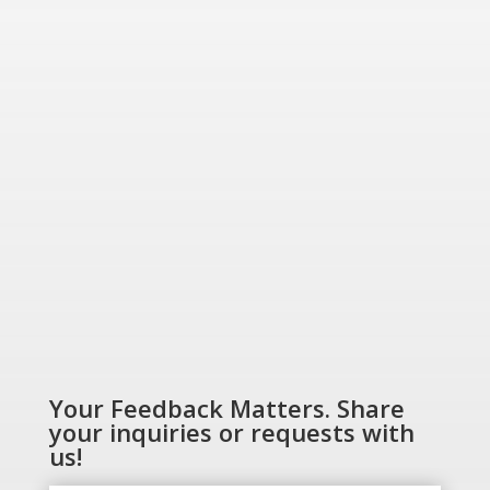
“Energizing a
Greener World”
SHOP NOW
Your Feedback Matters. Share
your inquiries or requests with
us!