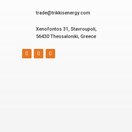
trade@trikkisenergy.com
Xenofontos 31, Stavroupoli,
56430 Thessaloniki, Greece
Smart, reliable, and eco-
friendly energy solutions
for today and tomorrow.